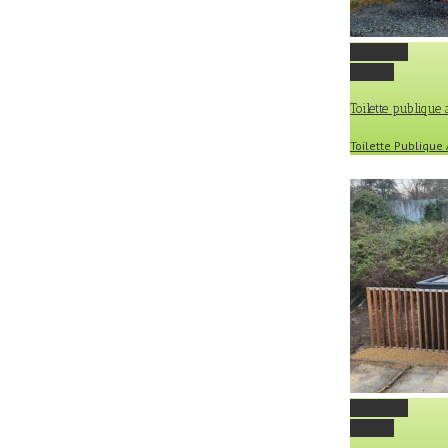
Permalink
Gallery
Toilette publique
Toilette Publiqu
Permalink
Gallery