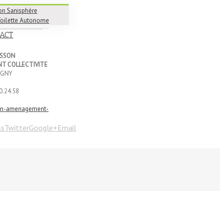
on Sanisphère
Toilette Autonome
ACT
USSON
T COLLECTIVITE
IGNY
0.24.58
on-amenagement-
ss
Twitter
Google+
Email