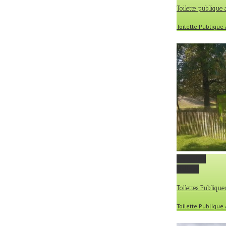
Toilette publique
Toilette Publiqu
Permalink
Gallery
Toilettes Publiqu
Toilette Publiqu