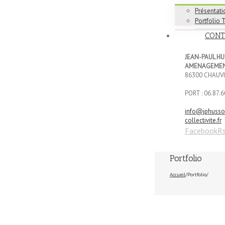
Présentati
Portfolio 
CONT
JEAN-PAUL H
AMENAGEMEN
86300 CHAUV
PORT : 06.87.6
info@jphuss
collectivite.fr
Facebook
R
Portfolio
Accueil
/
Portfolio
/