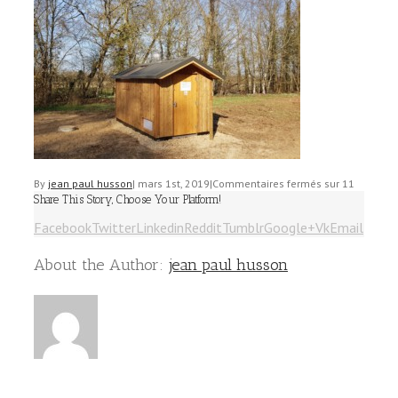
By
jean paul husson
|
mars 1st, 2019
|
Commentaires fermés
sur 11
Share This Story, Choose Your Platform!
Facebook
Twitter
Linkedin
Reddit
Tumblr
Google+
Vk
Email
About the Author:
jean paul husson