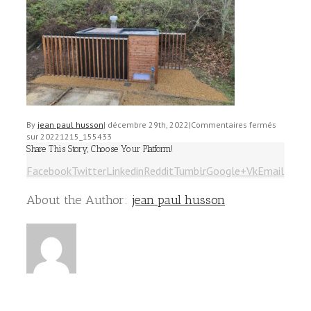
By
jean paul husson
|
décembre 29th, 2022
|
Commentaires fermés
sur 20221215_155433
Share This Story, Choose Your Platform!
Facebook
Twitter
Linkedin
Reddit
Tumblr
Google+
Vk
Email
About the Author:
jean paul husson