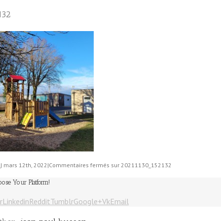
132
n
|
mars 12th, 2022
|
Commentaires fermés
sur 20211130_152132
oose Your Platform!
r
Linkedin
Reddit
Tumblr
Google+
Vk
Email