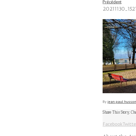
Précédent
20211130_152
By
jean paul husso
Share This Story, Ch
Facebook
Twitte