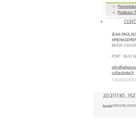
Présentati
Portfolio 
CONT
JEAN-PAUL H
AMENAGEMEN
86300 CHAUV
PORT : 06.87.6
info@jphuss
collectivite.fr
Facebook
R
20211130_152
Accueil
/
20211130_152132