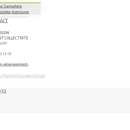
on Sanisphère
Toilette Autonome
ACT
USSON
T COLLECTIVITE
IGNY
0.24.58
on-amenagement-
ss
Twitter
Google+
Email
132