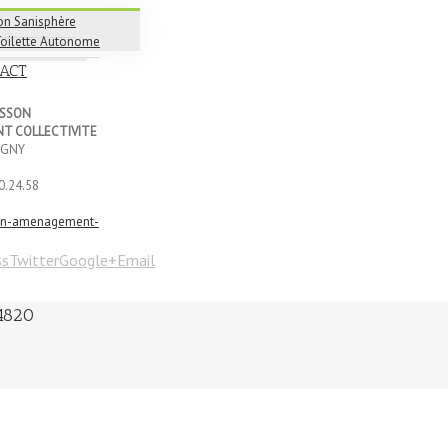
on Sanisphère
Toilette Autonome
ACT
USSON
T COLLECTIVITE
IGNY
0.24.58
on-amenagement-
ss
Twitter
Google+
Email
4820