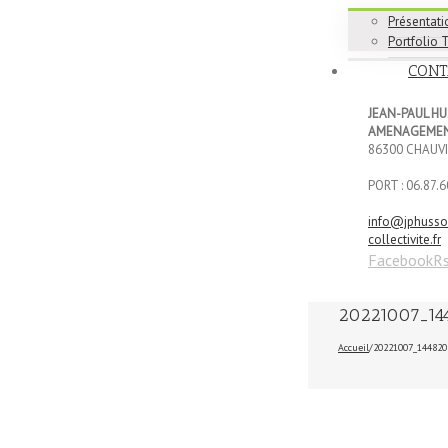
Présentati
Portfolio 
CONT
JEAN-PAUL H
AMENAGEMEN
86300 CHAUV
PORT : 06.87.6
info@jphuss
collectivite.fr
Facebook
R
20221007_14
Accueil
/
20221007_144820