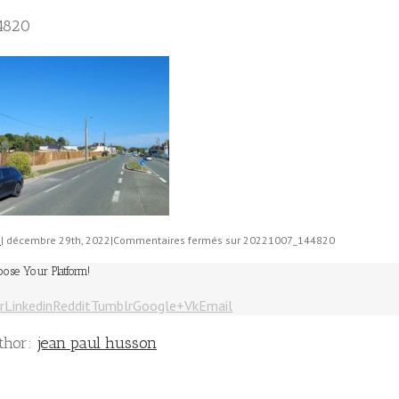
4820
n
|
décembre 29th, 2022
|
Commentaires fermés
sur 20221007_144820
oose Your Platform!
r
Linkedin
Reddit
Tumblr
Google+
Vk
Email
thor:
jean paul husson