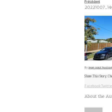
Précédent
20221007_14
By
jean paul husso
Share This Story, Ch
Facebook
Twitte
About the Au