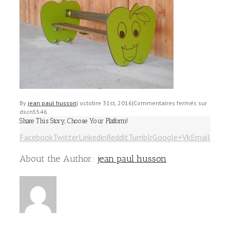
By
jean paul husson
|
octobre 31st, 2016
|
Commentaires fermés
sur
dscn5546
Share This Story, Choose Your Platform!
Facebook
Twitter
Linkedin
Reddit
Tumblr
Google+
Vk
Email
About the Author:
jean paul husson